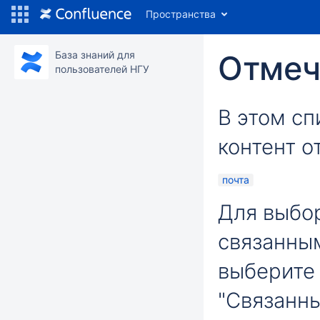
Пространства
База знаний для
Отмеч
пользователей НГУ
В этом сп
контент о
почта
Для выбор
связанны
выберите 
"Связанн