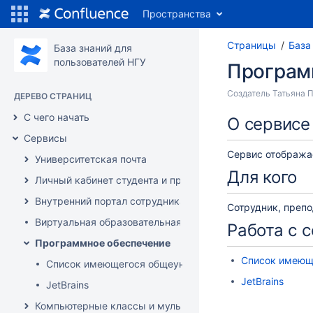
Пространства
Страницы
База
База знаний для
пользователей НГУ
Програм
Создатель
Татьяна 
ДЕРЕВО СТРАНИЦ
С чего начать
О сервисе
Сервисы
Сервис отобража
Университетская почта
Для кого
Личный кабинет студента и преподавателя
Внутренний портал сотрудника
Сотрудник, препо
Виртуальная образовательная среда Moodle
Работа с 
Программное обеспечение
Список имеющ
Список имеющегося общеуниверситетского программ
JetBrains
JetBrains
Компьютерные классы и мультимедиа аудитории