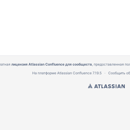
латная
лицензия Atlassian Confluence для сообществ
, предоставленная пол
На платформе
Atlassian Confluence
7.19.5
Сообщить об
о оборудования