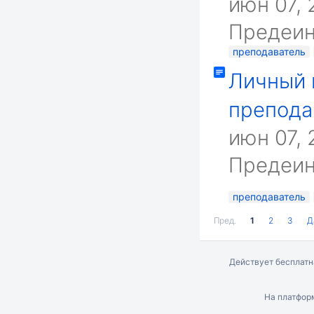
июн 07,
Предеи
преподаватель
Личный 
препода
июн 07,
Предеи
преподаватель
Пред.
1
2
3
Д
Действует бесплат
На платфо