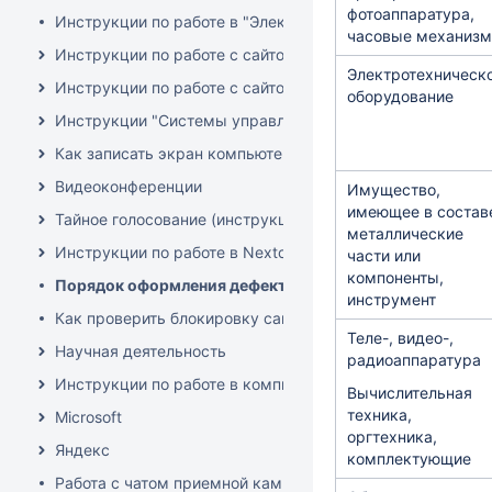
фотоаппаратура,
Инструкции по работе в "Электронный архив НГУ" (DSpa
часовые механиз
Инструкции по работе с сайтом Всесибирской олимпиады 
Электротехническ
Инструкции по работе с сайтом НГУ
оборудование
Инструкции "Системы управления конференциями"
Как записать экран компьютера со звуком
Видеоконференции
Имущество,
имеющее в состав
Тайное голосование (инструкции)
металлические
Инструкции по работе в Nextcloud
части или
компоненты,
Порядок оформления дефектной ведомости на списани
инструмент
Как проверить блокировку сайта РосКомНадзором (РКН)
Теле-, видео-,
Научная деятельность
радиоаппаратура
Инструкции по работе в компьютерных классах и мульт
Вычислительная
техника,
Microsoft
оргтехника,
Яндекс
комплектующие
Работа с чатом приемной кампании