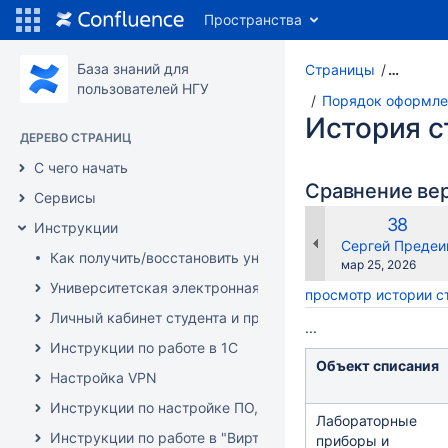
Пространства
База знаний для
Страницы
…
пользователей НГУ
Порядок оформлен
История 
ДЕРЕВО СТРАНИЦ
С чего начать
Сравнение ве
Сервисы
Старая
38
Инструкции
версия
changes.mady.b
Сергей Предеи
Как получить/восстановить университетский аккаунт?
Сохранено
мар 25, 2026
Университетская электронная почта (и сопутствующие с
просмотр истории 
Личный кабинет студента и преподавателя (инструкции)
...
Инструкции по работе в 1C
Объект списания
Настройка VPN
Инструкции по настройке ПО, оборудования и решению 
Лабораторные
Инструкции по работе в "Виртуальной образовательной с
приборы и