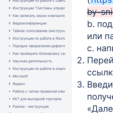
Инструкции по работе с сайтом НГУ
Инструкции "Системы управления конференциями"
by-sni
Как записать экран компьютера со звуком
b. по
Видеоконференции
Тайное голосование (инструкции)
или п
Инструкции по работе в Nextcloud
c. на
Порядок оформления дефектной ведомости на списание 
Как проверить блокировку сайта РосКомНадзором (РКН)
Перей
Научная деятельность
Инструкции по работе в компьютерных классах и мульт
ссыл
Microsoft
Введи
Яндекс
Работа с чатом приемной кампании
получ
ККТ для выездной торговли
«Дале
Разное - инструкции