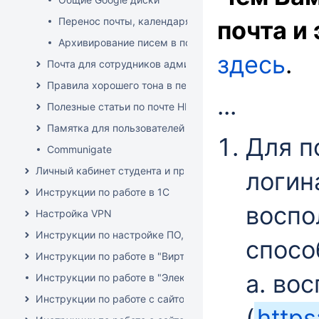
Перенос почты, календаря и контактов из Google в 
почта и
Архивирование писем в почте Google
здесь
.
Почта для сотрудников административных подразделе
Правила хорошего тона в переписке по электронной п
...
Полезные статьи по почте НГУ
Памятка для пользователей
Для п
Communigate
Личный кабинет студента и преподавателя (инструкции)
логин
Инструкции по работе в 1C
воспо
Настройка VPN
Инструкции по настройке ПО, оборудования и решению 
спосо
Инструкции по работе в "Виртуальной образовательной с
a. во
Инструкции по работе в "Электронный архив НГУ" (DSpa
Инструкции по работе с сайтом Всесибирской олимпиады 
(
https