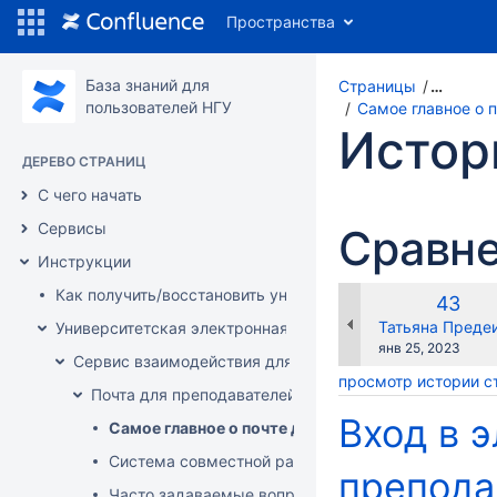
Пространства
База знаний для
Страницы
…
пользователей НГУ
Самое главное о 
Истор
ДЕРЕВО СТРАНИЦ
С чего начать
Сервисы
Сравне
Инструкции
Как получить/восстановить университетский аккаунт?
Стара
43
верси
changes.mady.b
Татьяна Преде
Университетская электронная почта (и сопутствующие с
Сохранено
янв 25, 2023
Сервис взаимодействия для преподавателей и студентов
просмотр истории 
Почта для преподавателей
Вход в 
Самое главное о почте для преподавателей
Система совместной работы преподавателей и ст
препода
Часто задаваемые вопросы (FAQ) о почте для пре