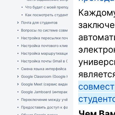
Что будет с моей преподавательской почтой и пр
Каждому
Как посмотреть студентов любой группы
заключе
Почта для студентов
Вопросы по системе совместной работы преподават
автомат
Настройка пересылки почты из университетского ак
Настройка почтового клиента на примере Mozilla thu
электро
Настройка маршрутизации (отправка писем с личног
универс
Настройка почты Gmail в Outlook
Смена языка интерфейса в GSuite
являетс
Google Classroom (Google Класс)
совмест
Google Meet (сервис видеоконференций)
Google Jamboard (интерактивная доска от Google)
студент
Переключение между учётными записями Google
Предоставить доступ к файлам и папкам на Google 
Чем Вам
Общие Google диски