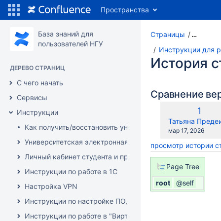
Пространства
База знаний для
Страницы
…
пользователей НГУ
Инструкции для р
История 
ДЕРЕВО СТРАНИЦ
С чего начать
Сравнение ве
Сервисы
Стар
1
Инструкции
верс
changes.mady.b
Татьяна Преде
Как получить/восстановить университетский аккаунт?
Сохранено
мар 17, 2026
Университетская электронная почта (и сопутствующие с
просмотр истории 
Личный кабинет студента и преподавателя (инструкции)
Page Tree
Инструкции по работе в 1C
root
@self
Настройка VPN
Инструкции по настройке ПО, оборудования и решению 
Инструкции по работе в "Виртуальной образовательной с