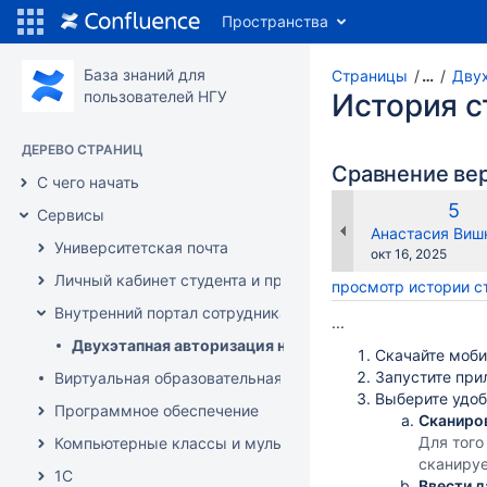
Пространства
База знаний для
Страницы
…
Двух
пользователей НГУ
История 
ДЕРЕВО СТРАНИЦ
Сравнение ве
С чего начать
Ста
5
Сервисы
вер
changes.mady.b
Анастасия Виш
Университетская почта
Сохранено
окт 16, 2025
Личный кабинет студента и преподавателя
просмотр истории 
Внутренний портал сотрудника
...
Двухэтапная авторизация на внутреннем портале
Скачайте моби
Запустите пр
Виртуальная образовательная среда Moodle
Выберите удоб
Программное обеспечение
Сканиро
Для того
Компьютерные классы и мультимедиа аудитории
сканируе
1С
Ввести 