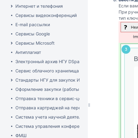
Если вам
Интернет и телефония
При ручн
Сервисы видеоконференций
тип ключ
E-mail рассылки
Сервисы Google
Im
Сервисы Microsoft
Антиплагиат
Электронный архив НГУ DSpace
Сервис облачного хранилища Nextcloud
Стандарты НГУ для закупок ИТ-оборудования и офисног
Оформление закупки (работы, товары, услуги)
Отправка техники в сервис-центр
Отправка картриджей на перезаправку
Система учета научной деятельности (Pure)
Система управления конференциями
ФМШ