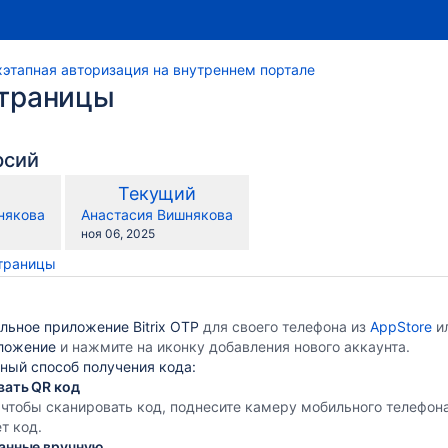
этапная авторизация на внутреннем портале
страницы
рсий
по
рая
Новая
Текущий
сравнению
сия
версия
y.user
changes.mady.by.user
някова
Анастасия Вишнякова
с
Сохранено
ноя 06, 2025
страницы
льное приложение Bitrix OTP
для своего телефона из
AppStore
и
иложение
и нажмите на иконку добавления нового аккаунта.
ный способ получения кода:
вать QR код
 чтобы сканировать код, поднесите камеру мобильного телефон
т код.
данные вручную