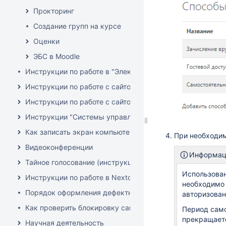
Прокторинг
Создание групп на курсе
Оценки
ЭБС в Moodle
Инструкции по работе в "Электронный архив НГУ" (DSpa
Инструкции по работе с сайтом Всесибирской олимпиады 
Инструкции по работе с сайтом НГУ
Инструкции "Системы управления конференциями"
Как записать экран компьютера со звуком
При необходим
Видеоконференции
Информац
Тайное голосование (инструкции)
Использован
Инструкции по работе в Nextcloud
необходимо 
Порядок оформления дефектной ведомости на списание 
авторизован
Как проверить блокировку сайта РосКомНадзором (РКН)
Период само
прекращаетс
Научная деятельность