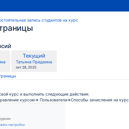
стоятельная запись студентов на курс
страницы
рсий
по
я
Новая
Текущий
сравнению
я
версия
y.user
changes.mady.by.user
ина
Татьяна Предеина
с
Сохранено
окт 28, 2025
страницы
ервисы Google)
свой курс и выполнить следующие действия:
равление курсом=> Пользователи=>Способы зачисления на курс
проблем.
реде НГУ" (Moodle)