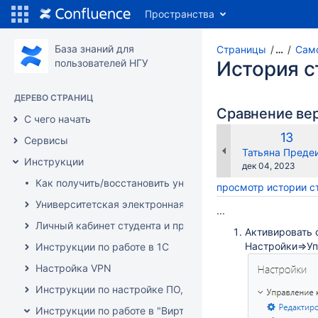
Пространства
База знаний для
Страницы
…
Само
пользователей НГУ
История 
ДЕРЕВО СТРАНИЦ
Сравнение ве
С чего начать
Стара
13
Сервисы
верси
changes.mady.b
Татьяна Преде
Инструкции
Сохранено
дек 04, 2023
Как получить/восстановить университетский аккаунт?
просмотр истории 
Университетская электронная почта (и сопутствующие с
...
Личный кабинет студента и преподавателя (инструкции)
Активировать 
Настройки=>Уп
Инструкции по работе в 1C
Настройка VPN
Инструкции по настройке ПО, оборудования и решению 
Инструкции по работе в "Виртуальной образовательной с