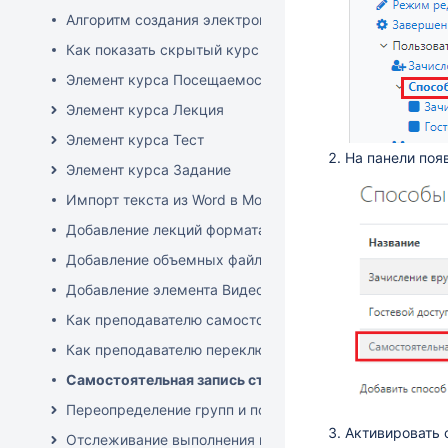
Алгоритм создания электронного курса (Э/К)
Как показать скрытый курс
Элемент курса Посещаемость
Элемент курса Лекция
Элемент курса Тест
На панели поя
Элемент курса Задание
Импорт текста из Word в Moodle
Добавление лекций формата ppt
Добавление объемных файлов, книг и видео в курс
Добавление элемента Видеоконференция в курс
Как преподавателю самостоятельно записать студенто
Как преподавателю переключиться к роли студента
Самостоятельная запись студентов на курс
Переопределение групп и пользователей
Активировать 
Отслеживание выполнения курса